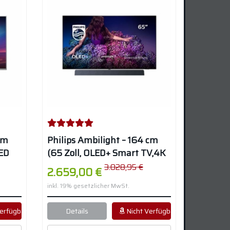
cm
Philips Ambilight – 164 cm
LED
(65 Zoll, OLED+ Smart TV,4K
UHD, HDR 10+, Dolby Vision) –
3.028,95 €
2.659,00 €
r
Chromfarben
inkl. 19% gesetzlicher MwSt.
erfügbar
Details
Nicht Verfügbar