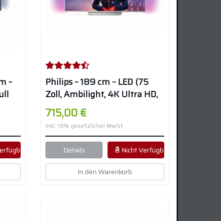
cm –
Philips – 189 cm – LED (75
ull
Zoll, Ambilight, 4K Ultra HD,
id TV,
Triple Tuner, Smart
715,00 €
Fernseher) – Silber
inkl. 19% gesetzlicher MwSt.
erfügbar
Details
Nicht Verfügbar
In den Warenkorb