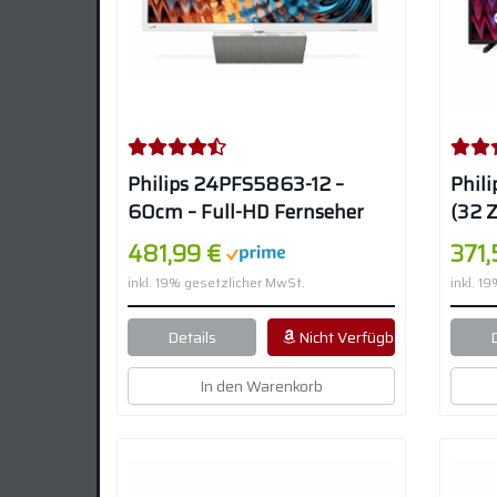
Philips 24PFS5863-12 –
Phil
60cm – Full-HD Fernseher
(32 Z
(24 Zoll, Smart TV, Triple
Tripl
481,99 €
371
Tuner) – Weiss
inkl. 19% gesetzlicher MwSt.
inkl. 1
Details
Nicht Verfügbar
In den Warenkorb