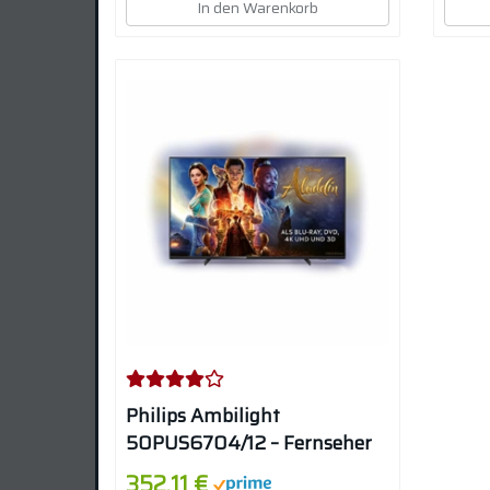
In den Warenkorb
Philips Ambilight
50PUS6704/12 – Fernseher
126 cm (50 Zoll, 4k UHD) LED
352,11 €