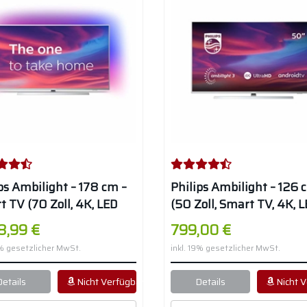
ps Ambilight – 178 cm –
Philips Ambilight – 126 
 TV (70 Zoll, 4K, LED
(50 Zoll, Smart TV, 4K, 
DR 10+, Android TV,
TV, HDR 10+, Android TV,
8,99 €
799,00 €
 Atmos) – Hellsilber
Dolby Atmos) – Hellsilbe
9% gesetzlicher MwSt.
inkl. 19% gesetzlicher MwSt.
Details
Nicht Verfügbar
Details
Nicht V