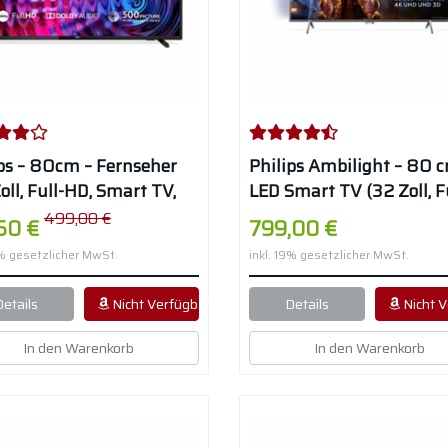
ips – 80cm – Fernseher
Philips Ambilight – 80 
oll, Full-HD, Smart TV,
LED Smart TV (32 Zoll, F
e Tuner) – Schwarz
HD, Pixel Plus HD, Andro
499,00 €
,50 €
799,00 €
Triple Tuner) – Silber
9% gesetzlicher MwSt.
inkl. 19% gesetzlicher MwSt.
Details
Nicht Verfügbar
Details
Nicht V
In den Warenkorb
In den Warenkorb