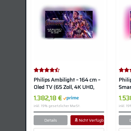
Philips Ambilight – 164 cm –
Phili
Oled TV (65 Zoll, 4K UHD,
Smart
HDR10+, Android TV, Dolby
TV, H
1.382,18 €
1.53
Vision) – Schwarz
Dolby
inkl. 19% gesetzlicher MwSt.
inkl. 1
Details
Nicht Verfügbar