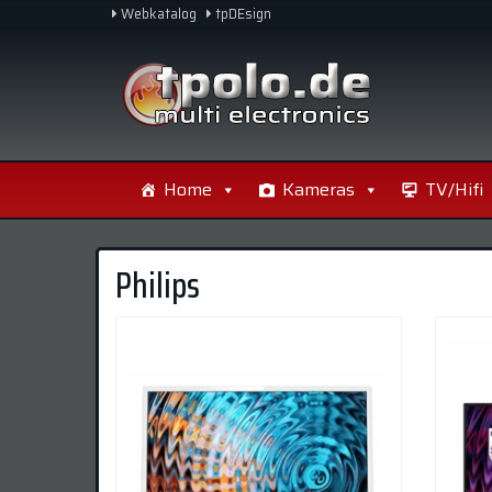
Skip
Webkatalog
tpDEsign
to
main
content
Home
Kameras
TV/Hifi
Philips