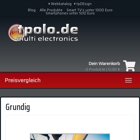
Skip
Webkatalog
tpDEsign
to
Blog
Alle Produkte
Smart TV’s unter 1000 Euro
Smartphones unter 500 Euro
main
content
Dein Warenkorb
0
Produkte |
0,00 €
Preisvergleich
Toggl
navig
Grundig