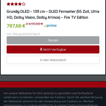
Grundig OLED – 139 cm – OLED Fernseher (55 Zoll, Ultra
HD, Dolby Vision, Dolby Atmos) – Fire TV Edition
2.499,00 €
787,66 €
inkl. 19% gesetzlicher MwSt.
Details
Nicht Verfügbar
In den Warenkorb
Home
»
Grundig
Um unsere Webseite für Dich optimal zu gestalten und fortlaufend
verbessern zu können, verwenden wir Cookies. Durch die weitere Nutzung
der Webseite stimmst Du der Verwendung von Cookies zu. Weitere
Made with
Copyright 2023 - tpolo.de - Alle Rechte vorbehalten
Informationen zu Cookies erhältst Du in unserer
Datenschutzerklärung