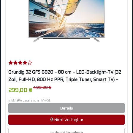
Grundig 32 GFS 6820 – 80 cm – LED-Backlight-TV (32
Zoll, Full-HD, 800 Hz PPR, Triple Tuner, Smart TV) –
Silber
499,00 €
299,00 €
inkl. 19% gesetzlicher MwSt.
Details
Nicht Verfügbar
In den Warenkorb