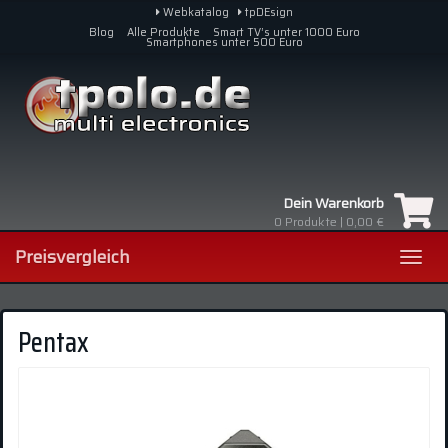
Skip
Webkatalog
tpDEsign
to
Blog
Alle Produkte
Smart TV’s unter 1000 Euro
Smartphones unter 500 Euro
main
content
Dein Warenkorb
0
Produkte |
0,00 €
Preisvergleich
Toggl
navig
Pentax