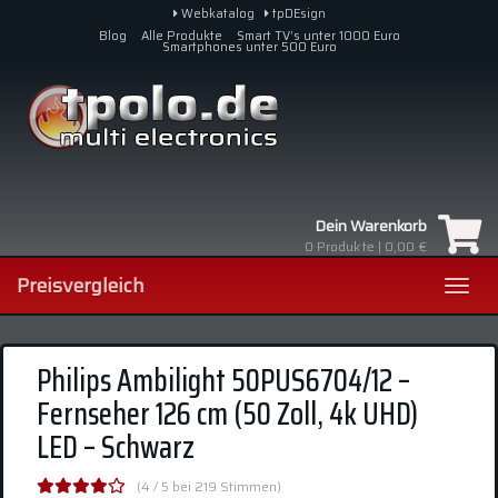
Skip
Webkatalog
tpDEsign
to
Blog
Alle Produkte
Smart TV’s unter 1000 Euro
Smartphones unter 500 Euro
main
content
Dein Warenkorb
0
Produkte |
0,00 €
Preisvergleich
Toggl
navig
Philips Ambilight 50PUS6704/12 –
Fernseher 126 cm (50 Zoll, 4k UHD)
LED – Schwarz
(4 / 5 bei 219 Stimmen)