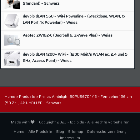
Nikon
(1)
Standard) – Schwarz
Odroid
(4)
devolo dLAN 550 – WiFi Powerline – (Steckdose, WLAN, 1x
Olympus
(1)
LAN Port, 1x Powerlan) – Weiss
Panasonic
(8)
Aeotec ZW162-C (Doorbell 6, Z-Wave Plus) – Weiss
Pentax
(4)
Philips
(9)
devolo dLAN 1200+ WiFi – (1200 Mbit/s WLAN ac, 2,4 und 5
QNAP
(5)
GHz, Access Point) – Weiss
Raspberry
(3)
Samsung
(10)
SanDisk
(2)
Home
»
Produkte
»
Philips Ambilight 50PUS6704/12 – Fernseher 126 cm
Sonoff
(4)
(50 Zoll, 4k UHD) LED – Schwarz
Sony
(4)
Synology
(16)
Made with
Copyright 2023 - tpolo.de - Alle Rechte vorbehalten
TP-Link
(2)
Home
Alle Produkte
Blog
Sitemap
Datenschutzerklärung
Western Digital
(4)
Impressum