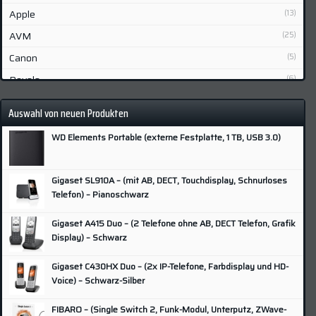
Apple
(13)
AVM
(25)
Canon
(5)
Devolo
(6)
Fibaro
(2)
Auswahl von neuen Produkten
Fujifilm
(6)
WD Elements Portable (externe Festplatte, 1 TB, USB 3.0)
Gigaset
(7)
Grundig
(3)
Gigaset SL910A – (mit AB, DECT, Touchdisplay, Schnurloses
Hisense
(3)
Telefon) – Pianoschwarz
HP
(9)
Gigaset A415 Duo – (2 Telefone ohne AB, DECT Telefon, Grafik
Huawei
(5)
Display) – Schwarz
Lenovo
(4)
Gigaset C430HX Duo – (2x IP-Telefone, Farbdisplay und HD-
LG
(9)
Voice) – Schwarz-Silber
Lupus
(2)
FIBARO – (Single Switch 2, Funk-Modul, Unterputz, ZWave-