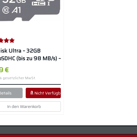
isk Ultra – 32GB
oSDHC (bis zu 98 MB/s) –
 10
9 €
9% gesetzlicher MwSt.
Details
Nicht Verfügbar
In den Warenkorb