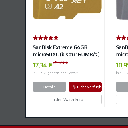
SanDisk Extreme 64GB
SanD
microSDXC (bis zu 160MB/s )
micr
– Class 10
Class
21,99 €
17,34 €
10,9
inkl. 19% gesetzlicher MwSt.
inkl. 1
Details
Nicht Verfügbar
In den Warenkorb