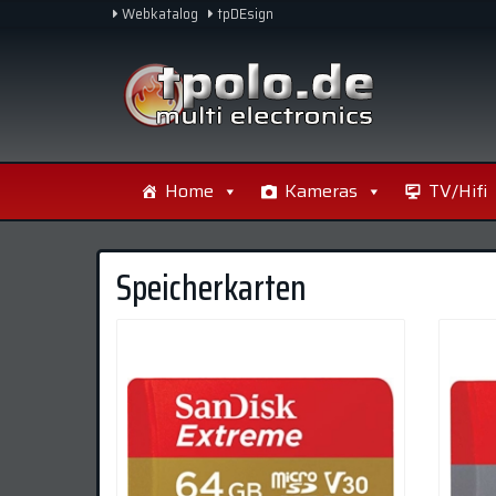
Skip
Webkatalog
tpDEsign
to
main
content
Home
Kameras
TV/Hifi
Speicherkarten