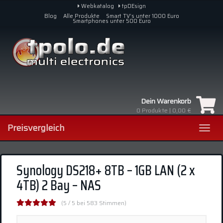
Skip
Webkatalog
tpDEsign
to
Blog
Alle Produkte
Smart TV’s unter 1000 Euro
Smartphones unter 500 Euro
main
content
Dein Warenkorb
0
Produkte |
0,00 €
Preisvergleich
Toggl
navig
Synology DS218+ 8TB – 1GB LAN (2 x
4TB) 2 Bay – NAS
(5 / 5 bei 583 Stimmen)