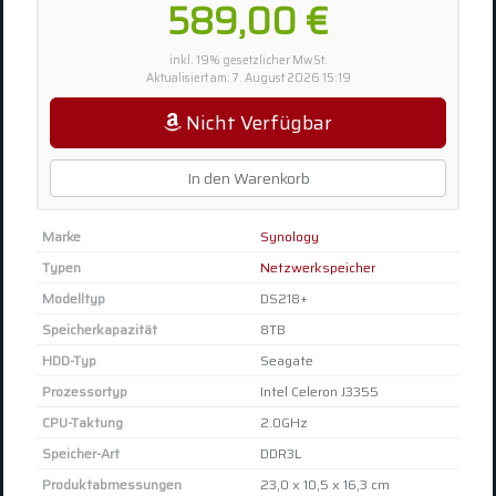
589,00 €
inkl. 19% gesetzlicher MwSt.
Aktualisiert am: 7. August 2026 15:19
Nicht Verfügbar
In den Warenkorb
Marke
Synology
Typen
Netzwerkspeicher
Modelltyp
DS218+
Speicherkapazität
8TB
HDD-Typ
Seagate
Prozessortyp
Intel Celeron J3355
CPU-Taktung
2.0GHz
Speicher-Art
DDR3L
Produktabmessungen
23,0 x 10,5 x 16,3 cm