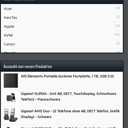
Acer
(9)
AeoTec
(2)
Apple
(13)
AVM
(25)
Canon
(5)
Devolo
(6)
Fibaro
(2)
Auswahl von neuen Produkten
Fujifilm
(6)
WD Elements Portable (externe Festplatte, 1 TB, USB 3.0)
Gigaset
(7)
Grundig
(3)
Gigaset SL910A – (mit AB, DECT, Touchdisplay, Schnurloses
Hisense
(3)
Telefon) – Pianoschwarz
HP
(9)
Gigaset A415 Duo – (2 Telefone ohne AB, DECT Telefon, Grafik
Huawei
(5)
Display) – Schwarz
Lenovo
(4)