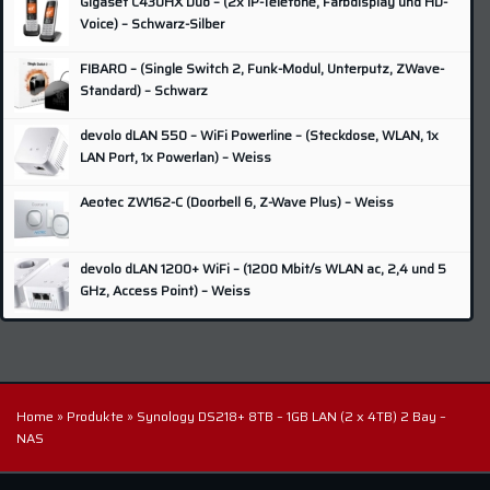
Gigaset C430HX Duo – (2x IP-Telefone, Farbdisplay und HD-
LG
(9)
Voice) – Schwarz-Silber
Lupus
(2)
FIBARO – (Single Switch 2, Funk-Modul, Unterputz, ZWave-
Nikon
(1)
Standard) – Schwarz
Odroid
(4)
devolo dLAN 550 – WiFi Powerline – (Steckdose, WLAN, 1x
Olympus
(1)
LAN Port, 1x Powerlan) – Weiss
Panasonic
(8)
Aeotec ZW162-C (Doorbell 6, Z-Wave Plus) – Weiss
Pentax
(4)
Philips
(9)
devolo dLAN 1200+ WiFi – (1200 Mbit/s WLAN ac, 2,4 und 5
QNAP
(5)
GHz, Access Point) – Weiss
Raspberry
(3)
Samsung
(10)
SanDisk
(2)
Home
»
Produkte
»
Synology DS218+ 8TB – 1GB LAN (2 x 4TB) 2 Bay –
Sonoff
(4)
NAS
Sony
(4)