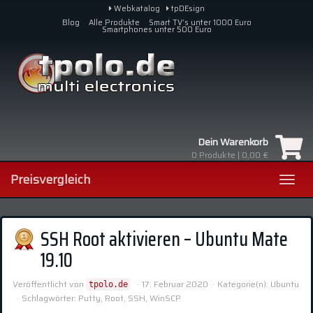
Skip
Webkatalog
tpDEsign
to
Blog
Alle Produkte
Smart TV’s unter 1000 Euro
Smartphones unter 500 Euro
main
content
Dein Warenkorb
0
Produkte |
0,00 €
Preisvergleich
Toggl
navig
SSH Root aktivieren – Ubuntu Mate
19.10
Veröffentlicht von
17. Februar 2020
Kategorie(n):
Ubuntu
tpolo.de
Schlagwörter:
Putty
,
Root
,
SSH
,
WinSCP