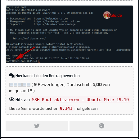
Hier kannst du den Beitrag bewerten
(
9
Bewertungen, Durchschnitt:
5,00
von
insgesamt 5 )
Hits von
SSH Root aktivieren – Ubuntu Mate 19.10
Diese Seite wurde bisher
mal gelesen
9.341