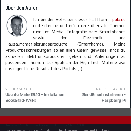
Über den Autor
Ich bin der Betreiber dieser Plattform
tpolo.de
und schreibe und informiere über alle Themen
rund um Media, Fotografie oder Smartphones
sowie der Elektronik und
Hausautomatisierungsprodukte (Smarthome). Meine
Produktbeschreibungen sollen allen Usern gewisse Infos zu
aktuellen Elektronikprodukten geben und Anleitungen zu
passenden Themen. Der Spaß an der High-Tech Materie war
das eigentliche Resultat des Portals. ;-)
VORHERIGER ARTIKEL
NÄCHSTER ARTIKEL
Ubuntu Mate 19.10 – Installation
SendEmail installieren –
BookStack (Wiki)
Raspberry Pi
Home
»
SSH Root aktivieren – Ubuntu Mate 19.10
Um unsere Webseite für Dich optimal zu gestalten und fortlaufend