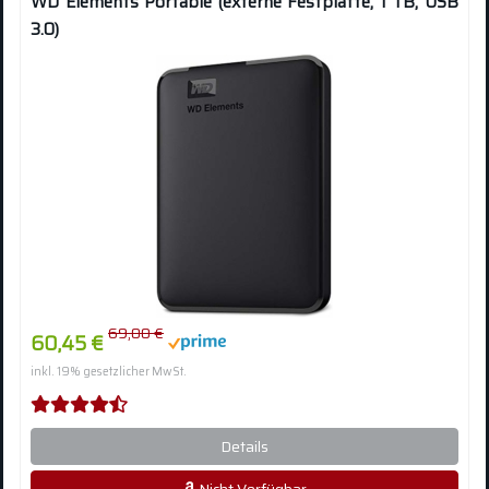
WD Elements Portable (externe Festplatte, 1 TB, USB
3.0)
69,00 €
60,45 €
inkl. 19% gesetzlicher MwSt.
Details