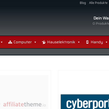
Blog
Alle Produkte
Dein Wa
0
Produkte
Computer
Hauselektronik
Handy