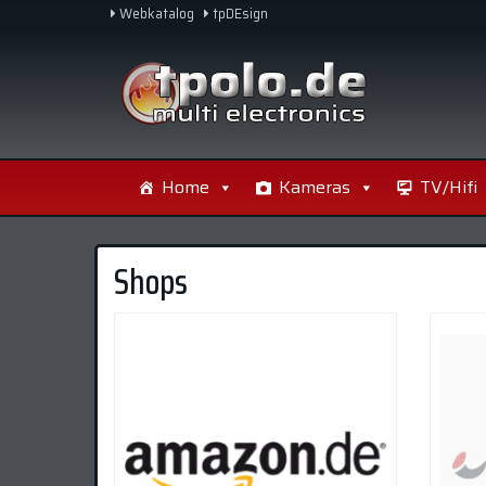
Skip
Webkatalog
tpDEsign
to
main
content
Home
Kameras
TV/Hifi
Shops