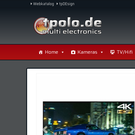
Skip
Webkatalog
tpDEsign
to
main
content
Home
Kameras
TV/Hifi