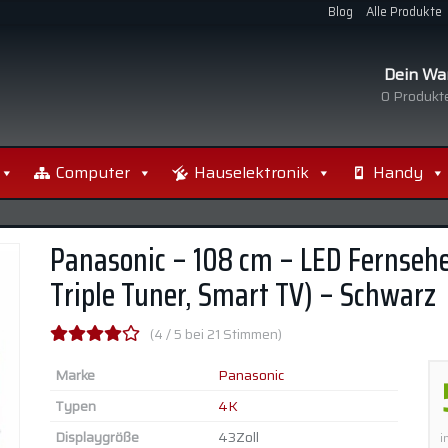
Blog
Alle Produkte
Dein Wa
0
Produkte
Computer
Hauselektronik
Handy
Panasonic – 108 cm – LED Fernsehe
Triple Tuner, Smart TV) – Schwarz
(4 / 5 bei 21 Stimmen)
Marke
Panasonic
Typen
4K
Displaygröße
43Zoll
i