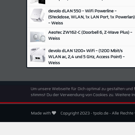
Odroid
(4
devolo dLAN 550 – WiFi Powerline –
Olympus
(1
(Steckdose, WLAN, 1x LAN Port, 1x Powerlan)
Panasonic
(8
– Weiss
Pentax
(4
Aeotec ZW162-C (Doorbell 6, Z-Wave Plus) –
Weiss
Philips
(9
QNAP
(5
devolo dLAN 1200+ WiFi – (1200 Mbit/s
WLAN ac, 2,4 und 5 GHz, Access Point) –
Raspberry
(3
Weiss
Samsung
(10
SanDisk
(2
Sonoff
(4
Um unsere Webseite für Dich optimal zu gestalten und 
Home
»
Produkte
»
Panasonic – 108 cm – LED Fernseher
stimmst Du der Verwendung von Cookies zu. Weitere In
Sony
(4
Synology
(16
Made with
Copyright 2023 - tpolo.de - Alle Rechte
TP-Link
(2
Western Digital
(4