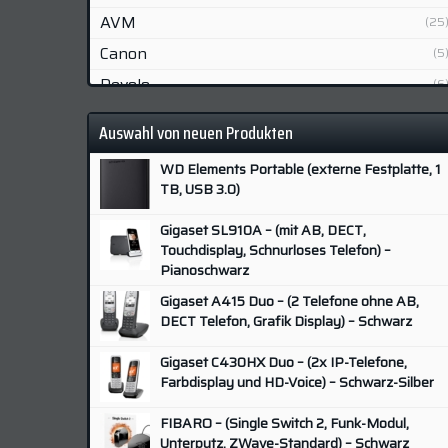
AVM
(25
Canon
(5
Devolo
(6
Fibaro
(2
Auswahl von neuen Produkten
Fujifilm
(6
WD Elements Portable (externe Festplatte, 1
Gigaset
(7
TB, USB 3.0)
Grundig
(3
Gigaset SL910A – (mit AB, DECT,
Hisense
(3
Touchdisplay, Schnurloses Telefon) –
HP
Pianoschwarz
(9
Huawei
Gigaset A415 Duo – (2 Telefone ohne AB,
(5
DECT Telefon, Grafik Display) – Schwarz
Lenovo
(4
LG
Gigaset C430HX Duo – (2x IP-Telefone,
(9
Farbdisplay und HD-Voice) – Schwarz-Silber
Lupus
(2
FIBARO – (Single Switch 2, Funk-Modul,
Nikon
(1
Unterputz, ZWave-Standard) – Schwarz