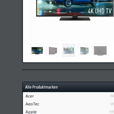
Alle Produktmarken
Acer
(9
AeoTec
(2
Apple
(13