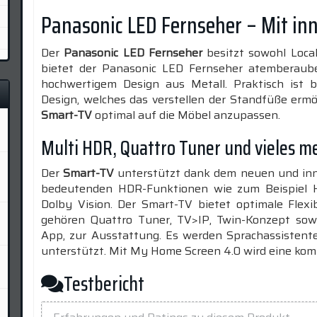
Panasonic LED Fernseher – Mit in
)
)
Der
Panasonic LED Fernseher
besitzt sowohl Loca
)
bietet der Panasonic LED Fernseher atemberaube
)
hochwertigem Design aus Metall. Praktisch ist
Design, welches das verstellen der Standfüße ermö
)
Smart-TV
optimal auf die Möbel anzupassen.
)
Multi HDR, Quattro Tuner und vieles m
)
)
Der
Smart-TV
unterstützt dank dem neuen und inno
bedeutenden HDR-Funktionen wie zum Beispiel 
)
Dolby Vision. Der Smart-TV bietet optimale Flexi
)
gehören Quattro Tuner, TV>IP, Twin-Konzept so
App, zur Ausstattung. Es werden Sprachassisten
)
unterstützt. Mit My Home Screen 4.0 wird eine kom
)
Testbericht
)
)