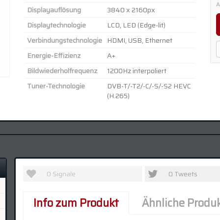
A
Displayauflösung
3840 x 2160px
Displaytechnologie
LCD, LED (Edge-lit)
Verbindungstechnologie
HDMI, USB, Ethernet
Energie-Effizienz
A+
Bildwiederholfrequenz
1200Hz interpoliert
Tuner-Technologie
DVB-T/​-T2/​-C/​-S/​-S2 HEVC
(H.265)
0
Signale
0
Tweets
)
Info zum Produkt
Ähnliche Produ
)
)