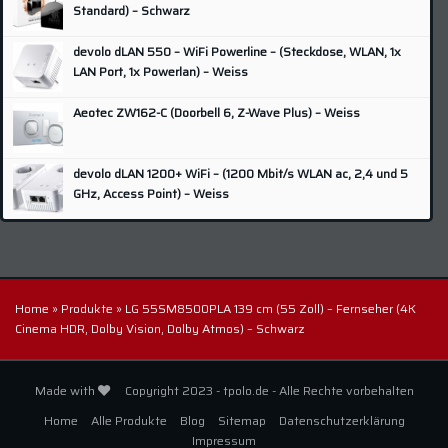
Nikon
(1)
Standard) – Schwarz
Odroid
(4)
devolo dLAN 550 – WiFi Powerline – (Steckdose, WLAN, 1x
Olympus
(1)
LAN Port, 1x Powerlan) – Weiss
Panasonic
(8)
Aeotec ZW162-C (Doorbell 6, Z-Wave Plus) – Weiss
Pentax
(4)
Philips
(9)
devolo dLAN 1200+ WiFi – (1200 Mbit/s WLAN ac, 2,4 und 5
QNAP
(5)
GHz, Access Point) – Weiss
Raspberry
(3)
Samsung
(10)
SanDisk
(2)
Home
»
Produkte
»
LG 55SM8500PLA 139 cm (55 Zoll) – Fernseher (4K
Sonoff
(4)
Cinema HDR, Dolby Vision, Dolby Atmos) – Schwarz
Sony
(4)
Synology
(16)
Made with
Copyright 2023 - tpolo.de - Alle Rechte vorbehalten
TP-Link
(2)
Home
Alle Produkte
Blog
Sitemap
Datenschutzerklärung
Western Digital
(4)
Impressum