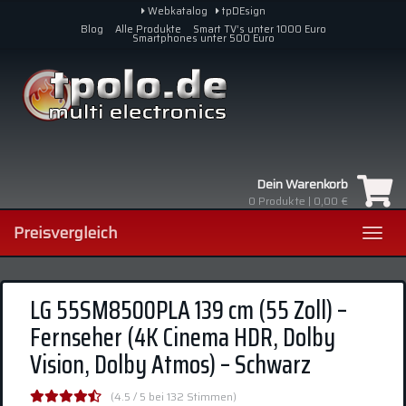
Skip
Webkatalog
tpDEsign
to
Blog
Alle Produkte
Smart TV’s unter 1000 Euro
Smartphones unter 500 Euro
main
content
Dein Warenkorb
0
Produkte |
0,00 €
Preisvergleich
Toggl
navig
LG 55SM8500PLA 139 cm (55 Zoll) –
Fernseher (4K Cinema HDR, Dolby
Vision, Dolby Atmos) – Schwarz
(4.5 / 5 bei 132 Stimmen)