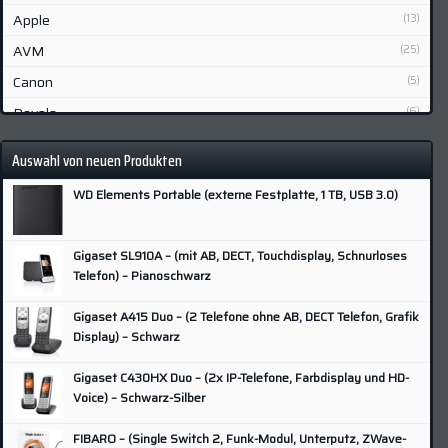
Apple
(13)
AVM
(25)
Canon
(5)
Devolo
(6)
Fibaro
(2)
Auswahl von neuen Produkten
Fujifilm
(6)
WD Elements Portable (externe Festplatte, 1 TB, USB 3.0)
Gigaset
(7)
Grundig
(3)
Gigaset SL910A – (mit AB, DECT, Touchdisplay, Schnurloses
Hisense
(3)
Telefon) – Pianoschwarz
HP
(9)
Gigaset A415 Duo – (2 Telefone ohne AB, DECT Telefon, Grafik
Huawei
(5)
Display) – Schwarz
Lenovo
(4)
Gigaset C430HX Duo – (2x IP-Telefone, Farbdisplay und HD-
LG
(9)
Voice) – Schwarz-Silber
Lupus
(2)
FIBARO – (Single Switch 2, Funk-Modul, Unterputz, ZWave-