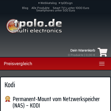
Skip
Webkatalog
tpDEsign
to
Blog
Alle Produkte
Smart TV’s unter 1000 Euro
Smartphones unter 500 Euro
main
content
Dein Warenkorb
0
Produkte |
0,00 €
Preisvergleich
Toggl
navig
Kodi
Permanent-Mount vom Netzwerkspeicher
(NAS) – KODI