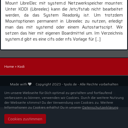
Mount LibreElec mit system.d Netzwerkspeicher mounten:
Unter KODI (Libreelec) kann die /etc/fstab nicht bearbeitet
werden, da das System Readonly ist. Um trotzdem
Mountoptionen permanent in Libreelec zu nutzen, erledigt
man das mit systemd oder einem Autostartscript. Wir
setzen das hier mit eigenen Boardmittel um. Im Verzeichnis
system.d gibt es eine cifs oder nfs Vorlage für […]
Home
»
Kodi
Made with
Copyright 2023 - tpolo.de - Alle Rechte vorbehalten
Um unsere Webseite für Dich optimal zu gestalten und fortlaufend
Home
Alle Produkte
Blog
Sitemap
Datenschutzerklärung
verbessern zu können, verwenden wir Cookies. Durch die weitere Nutzung
Impressum
der Webseite stimmst Du der Verwendung von Cookies zu. Weitere
Informationen zu Cookies erhältst Du in unserer
Datenschutzerklärung
Cookies zustimmen