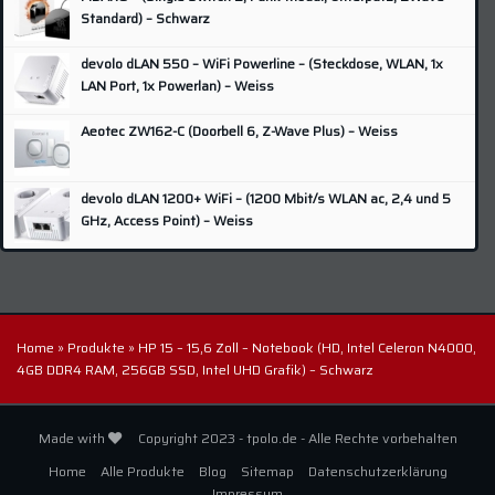
Nikon
(1)
Standard) – Schwarz
Odroid
(4)
devolo dLAN 550 – WiFi Powerline – (Steckdose, WLAN, 1x
Olympus
(1)
LAN Port, 1x Powerlan) – Weiss
Panasonic
(8)
Aeotec ZW162-C (Doorbell 6, Z-Wave Plus) – Weiss
Pentax
(4)
Philips
(9)
devolo dLAN 1200+ WiFi – (1200 Mbit/s WLAN ac, 2,4 und 5
QNAP
(5)
GHz, Access Point) – Weiss
Raspberry
(3)
Samsung
(10)
SanDisk
(2)
Home
»
Produkte
»
HP 15 – 15,6 Zoll – Notebook (HD, Intel Celeron N4000,
Sonoff
(4)
4GB DDR4 RAM, 256GB SSD, Intel UHD Grafik) – Schwarz
Sony
(4)
Synology
(16)
Made with
Copyright 2023 - tpolo.de - Alle Rechte vorbehalten
TP-Link
(2)
Home
Alle Produkte
Blog
Sitemap
Datenschutzerklärung
Western Digital
(4)
Impressum