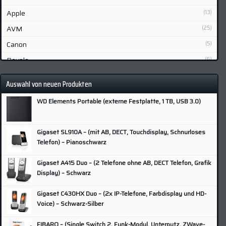
Apple
(13)
AVM
(25)
Canon
(5)
Devolo
(6)
Fibaro
(2)
Auswahl von neuen Produkten
Fujifilm
(6)
WD Elements Portable (externe Festplatte, 1 TB, USB 3.0)
Gigaset
(7)
Grundig
(3)
Gigaset SL910A – (mit AB, DECT, Touchdisplay, Schnurloses
Hisense
(3)
Telefon) – Pianoschwarz
HP
(9)
Gigaset A415 Duo – (2 Telefone ohne AB, DECT Telefon, Grafik
Huawei
(5)
Display) – Schwarz
Lenovo
(4)
Gigaset C430HX Duo – (2x IP-Telefone, Farbdisplay und HD-
LG
(9)
Voice) – Schwarz-Silber
Lupus
(2)
FIBARO – (Single Switch 2, Funk-Modul, Unterputz, ZWave-