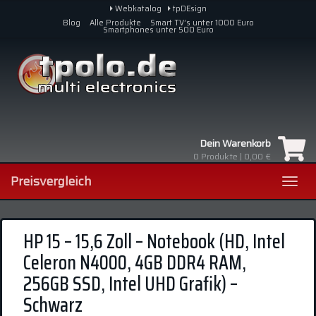
Skip
Webkatalog
tpDEsign
to
Blog
Alle Produkte
Smart TV’s unter 1000 Euro
Smartphones unter 500 Euro
main
content
Dein Warenkorb
0
Produkte |
0,00 €
Preisvergleich
Toggl
navig
HP 15 – 15,6 Zoll – Notebook (HD, Intel
Celeron N4000, 4GB DDR4 RAM,
256GB SSD, Intel UHD Grafik) –
Schwarz