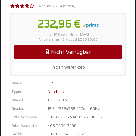
(4 / 5 bei 27 Stimmen)
232,96 €
inkl. 19% gesetzlicher MwSt.
Aktualisiert am: 6. August 2026 20:05
Nicht Verfügbar
In den Warenkorb
Marke
HP
Typen
Notebook
Modell
15-da0207ng
Display
15.6", 1366x768, 100dpi, 60Hz
CPU Prozessor
Intel Celeron N4000, 2x 1.10GHz
Arbeitsspeicher
4GB DDR4-2400
Grafik
Intel UHD Graphics 600