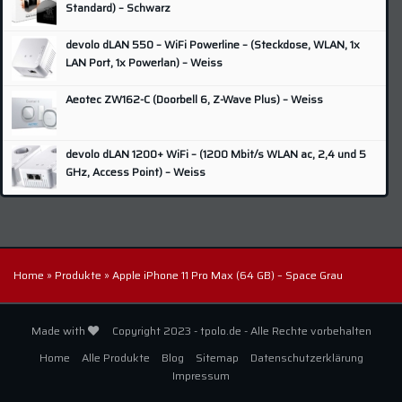
Nikon
(1)
Standard) – Schwarz
Odroid
(4)
devolo dLAN 550 – WiFi Powerline – (Steckdose, WLAN, 1x
Olympus
(1)
LAN Port, 1x Powerlan) – Weiss
Panasonic
(8)
Aeotec ZW162-C (Doorbell 6, Z-Wave Plus) – Weiss
Pentax
(4)
Philips
(9)
devolo dLAN 1200+ WiFi – (1200 Mbit/s WLAN ac, 2,4 und 5
QNAP
(5)
GHz, Access Point) – Weiss
Raspberry
(3)
Samsung
(10)
SanDisk
(2)
Home
»
Produkte
»
Apple iPhone 11 Pro Max (64 GB) – Space Grau
Sonoff
(4)
Sony
(4)
Made with
Copyright 2023 - tpolo.de - Alle Rechte vorbehalten
Synology
(16)
Home
Alle Produkte
Blog
Sitemap
Datenschutzerklärung
TP-Link
(2)
Impressum
Western Digital
(4)