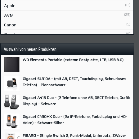
Apple
(13)
AVM
(25)
Canon
(5)
Devolo
(6)
Fibaro
(2)
Auswahl von neuen Produkten
Fujifilm
(6)
WD Elements Portable (externe Festplatte, 1 TB, USB 3.0)
Gigaset
(7)
Grundig
(3)
Gigaset SL910A – (mit AB, DECT, Touchdisplay, Schnurloses
Hisense
(3)
Telefon) – Pianoschwarz
HP
(9)
Gigaset A415 Duo – (2 Telefone ohne AB, DECT Telefon, Grafik
Huawei
(5)
Display) – Schwarz
Lenovo
(4)
Gigaset C430HX Duo – (2x IP-Telefone, Farbdisplay und HD-
LG
(9)
Voice) – Schwarz-Silber
Lupus
(2)
FIBARO – (Single Switch 2, Funk-Modul, Unterputz, ZWave-