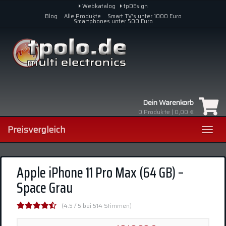
Skip
Webkatalog
tpDEsign
to
Blog
Alle Produkte
Smart TV’s unter 1000 Euro
Smartphones unter 500 Euro
main
content
Dein Warenkorb
0
Produkte |
0,00 €
Preisvergleich
Toggl
navig
Apple iPhone 11 Pro Max (64 GB) –
Space Grau
(4.5 / 5 bei 514 Stimmen)