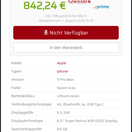
1.249,00 €
842,24 €
inkl. 19% gesetzlicher MwSt.
Aktualisiert am: 7. August 2026 15:18
Nicht Verfügbar
In den Warenkorb
Marke
Apple
Typen
Iphone
Version
11 Pro Max
Farbe
Space Grau
Batterie/Akku
Lithium-Ionen
Verbindungstechnologie
4G, Bluetooth, Ja, USB Typ-C
Displaygröße
6,5 Zoll
Displaytechnologie
6,5" Super Retina XDR OLED Display
Speicherkapazität
64 GB